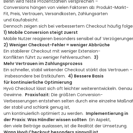
Berlin wird feste Prozentzahlen versprechen –
Conversions hängen von vielen Faktoren ab: Produkt-Markt-
Fit, Preis, Vertrauen, Versandkosten, Zahlungsarten
und Kaufabsicht.
Dennoch zeigen sich bei verbessertem Checkout häufig folge
1) Mobile Conversion steigt zuerst
Mobile Nutzer reagieren besonders sensibel auf Verzögerungen
2) Weniger Checkout-Fehler = weniger Abbrüche
Ein stabilerer Checkout mit weniger Extension-
Konflikten führt zu weniger Fehlversuchen.
3)
Mehr Vertrauen im Zahlungsprozess
Ein schneller, stabil wirkender Checkout stärkt das Vertrauen –
insbesondere bei Erstkäufern.
4) Bessere Basis
für kontinuierliche Optimierung
Hyvä Checkout lässt sich oft leichter weiterentwickeln. Genau
Gewinne.
Praxisfazit:
Die größten Conversion-
Verbesserungen entstehen selten durch eine einzelne Maßna
der stabil und schlank genug ist,
um kontinuierlich optimiert zu werden.
Implementierung in
der Praxis: Was Händler wissen sollten
Ein Aspekt,
den viele Beiträge auslassen, ist die Realität der Umsetzung.
Wann Hyvä Checkout besonders sinnvoll ist