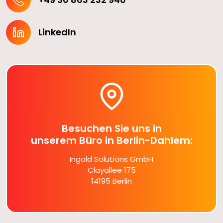
LinkedIn
Besuchen Sie uns in
unserem Büro in Berlin-Dahlem:
Ingold Solutions GmbH
Clayallee 175
14195 Berlin