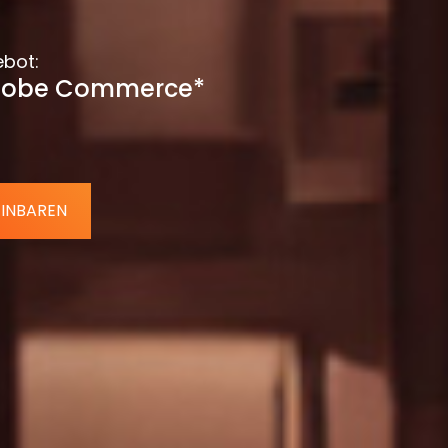
ebot:
Adobe Commerce*
EINBAREN