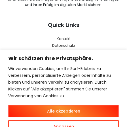
und Ihren Erfolg im digitalen Markt sichern.
Quick Links
Kontakt
Datenschutz
AGB
Wir schätzen Ihre Privatsphäre.
Impressum
Wir verwenden Cookies, um Ihr Surf-Erlebnis zu
Menu
verbessern, personalisierte Anzeigen oder Inhalte zu
bieten und unseren Verkehr zu analysieren. Durch
Klicken auf "Alle akzeptieren" stimmen Sie unserer
Magento 2
Verwendung von Cookies zu.
Magento Agentur
Magento B2B
Alle akzeptieren
Magento B2C
Magento B2B + B2C
Anpassen