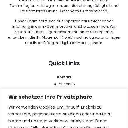
stets darauf achten, die neuesten Standards und
Technologien zu integrieren, um die Leistungsfähigkeit und
Effizienz Ihres Online-Geschäfts zu maximieren.
Unser Team setzt sich aus Experten mit umfassender
Erfahrung in der E-Commerce-Branche zusammen. Wir
freuen uns darauf, gemeinsam mit Ihnen Strategien zu
entwickeln, die Ihr Magento-Projekt nachhaltig voranbringen
und Ihren Erfolg im digitalen Markt sichern.
Quick Links
Kontakt
Datenschutz
AGB
Wir schätzen Ihre Privatsphäre.
Impressum
Wir verwenden Cookies, um Ihr Surf-Erlebnis zu
Menu
verbessern, personalisierte Anzeigen oder Inhalte zu
bieten und unseren Verkehr zu analysieren. Durch
Klicken auf "Alle akzeptieren" stimmen Sie unserer