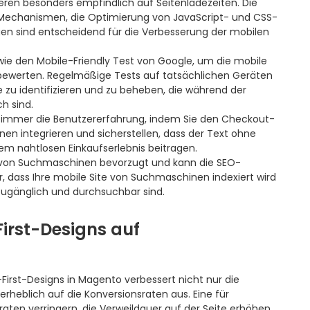
eren besonders empfindlich auf Seitenladezeiten. Die
Mechanismen, die Optimierung von JavaScript- und CSS-
en sind entscheidend für die Verbesserung der mobilen
ie den Mobile-Friendly Test von Google, um die mobile
 bewerten. Regelmäßige Tests auf tatsächlichen Geräten
 zu identifizieren und zu beheben, die während der
h sind.
ie immer die Benutzererfahrung, indem Sie den Checkout-
en integrieren und sicherstellen, dass der Text ohne
nem nahtlosen Einkaufserlebnis beitragen.
 von Suchmaschinen bevorzugt und kann die SEO-
her, dass Ihre mobile Site von Suchmaschinen indexiert wird
 zugänglich und durchsuchbar sind.
irst-Designs auf
First-Designs in Magento verbessert nicht nur die
erheblich auf die Konversionsraten aus. Eine für
raten verringern, die Verweildauer auf der Seite erhöhen