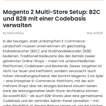
Magento 2 Multi-Store Setup: B2C
und B2B mit einer Codebasis
verwalten
by Rahul Basu
May 8,2025
In der heutigen, stark umkämpften E-Commerce-
Landschaft müssen Unternehmen oft gleichzeitig
Endverbraucher (B2C) und Großhandelskunden (B2B)
bedienen. Traditionell bedeutete das den Betrieb zweier
getrennter Online-Shops – meist mit unterschiedlichen
Plattformen, Codebasen und Backends. Dieses Vorgehen ist
nicht nur teuer und ineffizient, sondern verursacht auch
hohen Verwaltungsaufwand. Hier kommt
Magento 2
ins Spiel
– eine Enterprise-E-Commerce-Plattform, mit der sich
mehrere Shops über ein einziges Backend steuern lassen.
Dank der leistungsstarken Multi-Store-Architektur können
Sie sowohl B2C- als auch B2B-Stores über eine gemeinsame
Codebasis und ein zentrales Admin-Panel verwalten – mit
voller Flexibilität. In diesem Beitrag zeigen wir, wie ein solches