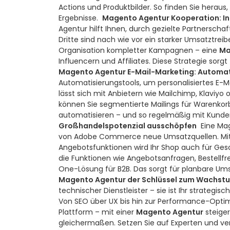
Actions und Produktbilder. So finden Sie heraus, 
Ergebnisse.
Magento Agentur Kooperation: Inf
Agentur hilft Ihnen, durch gezielte Partnersch
Dritte sind nach wie vor ein starker Umsatztreibe
Organisation kompletter Kampagnen – eine
Ma
Influencern und Affiliates. Diese Strategie sor
Magento Agentur E-Mail-Marketing: Automat
Automatisierungstools, um personalisiertes E
lässt sich mit Anbietern wie Mailchimp, Klaviyo 
können Sie segmentierte Mailings für Warenk
automatisieren – und so regelmäßig mit Kunden
Großhandelspotenzial ausschöpfen
Eine Ma
von Adobe Commerce neue Umsatzquellen. Mit k
Angebotsfunktionen wird Ihr Shop auch für Ges
die Funktionen wie Angebotsanfragen, Bestellfre
One-Lösung für B2B. Das sorgt für planbare 
Magento Agentur der Schlüssel zum Wachstu
technischer Dienstleister – sie ist Ihr strate
Von SEO über UX bis hin zur Performance-Opti
Plattform – mit einer
Magento Agentur
steiger
gleichermaßen. Setzen Sie auf Experten und ver