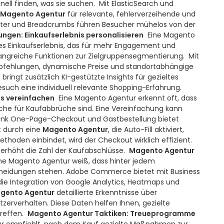
nell finden, was sie suchen.
Mit ElasticSearch und
Magento Agentur
für relevante, fehlerverzeihende und
 Filter und Breadcrumbs führen Besucher mühelos von der
gen: Einkaufserlebnis personalisieren
Eine Magento
tes Einkaufserlebnis, das für mehr Engagement und
angreiche Funktionen zur Zielgruppensegmentierung.
Mit
pfehlungen, dynamische Preise und standortabhängige
ingt zusätzlich KI-gestützte Insights für gezieltes
uch eine individuell relevante Shopping-Erfahrung.
s vereinfachen
Eine Magento Agentur erkennt oft, dass
he für Kaufabbrüche sind. Eine Vereinfachung kann
nk One-Page-Checkout und Gastbestellung bietet
t durch eine
Magento Agentur
, die Auto-Fill aktiviert,
thoden einbindet, wird der Checkout wirklich effizient.
erhöht die Zahl der Kaufabschlüsse.
Magento Agentur
ne Magento Agentur weiß, dass hinter jedem
cheidungen stehen. Adobe Commerce bietet mit Business
die Integration von Google Analytics, Heatmaps und
gento Agentur
detaillierte Erkenntnisse über
rverhalten. Diese Daten helfen Ihnen, gezielte
reffen.
Magento Agentur Taktiken: Treueprogramme