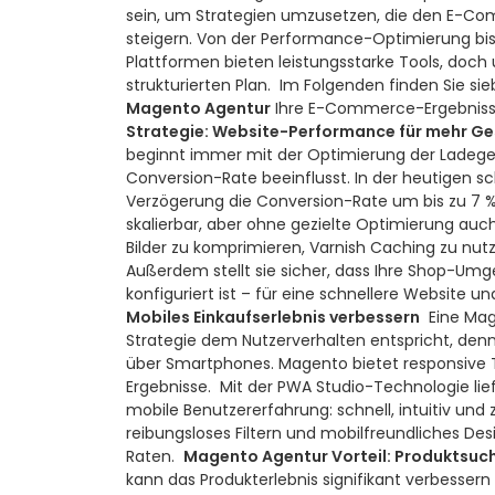
sein, um Strategien umzusetzen, die den E
steigern. Von der Performance-Optimierung bis
Plattformen bieten leistungsstarke Tools, doch 
strukturierten Plan.
Im Folgenden finden Sie sieb
Magento Agentur
Ihre E-Commerce-Ergebnisse
Strategie: Website-Performance für mehr Ge
beginnt immer mit der Optimierung der Ladege
Conversion-Rate beeinflusst. In der heutigen s
Verzögerung die Conversion-Rate um bis zu 7 %
skalierbar, aber ohne gezielte Optimierung auc
Bilder zu komprimieren, Varnish Caching zu nu
Außerdem stellt sie sicher, dass Ihre Shop-Umg
konfiguriert ist – für eine schnellere Website u
Mobiles Einkaufserlebnis verbessern
Eine Mag
Strategie dem Nutzerverhalten entspricht, den
über Smartphones. Magento bietet responsive T
Ergebnisse.
Mit der PWA Studio-Technologie lie
mobile Benutzererfahrung: schnell, intuitiv und
reibungsloses Filtern und mobilfreundliches De
Raten.
Magento Agentur Vorteil: Produktsuc
kann das Produkterlebnis signifikant verbesser