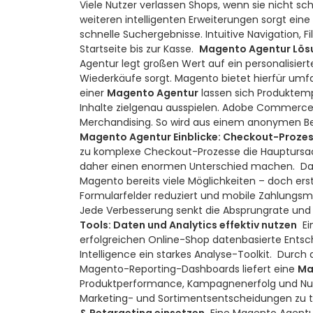
Viele Nutzer verlassen Shops, wenn sie nicht sch
weiteren intelligenten Erweiterungen sorgt eine
schnelle Suchergebnisse. Intuitive Navigation,
Startseite bis zur Kasse.
Magento Agentur Lösun
Agentur legt großen Wert auf ein personalisier
Wiederkäufe sorgt. Magento bietet hierfür umf
einer
Magento Agentur
lassen sich Produktem
Inhalte zielgenau ausspielen. Adobe Commerce br
Merchandising. So wird aus einem anonymen Bes
Magento Agentur Einblicke: Checkout-Prozes
zu komplexe Checkout-Prozesse die Hauptursac
daher einen enormen Unterschied machen.
Da
Magento bereits viele Möglichkeiten – doch ers
Formularfelder reduziert und mobile Zahlungsme
Jede Verbesserung senkt die Absprungrate und 
Tools: Daten und Analytics effektiv nutzen
Ei
erfolgreichen Online-Shop datenbasierte Ents
Intelligence ein starkes Analyse-Toolkit.
Durch 
Magento-Reporting-Dashboards liefert eine
Ma
Produktperformance, Kampagnenerfolg und Nutze
Marketing- und Sortimentsentscheidungen zu t