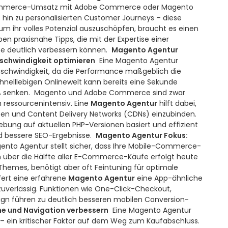
-Commerce-Umsatz mit Adobe Commerce oder Magento
 hin zu personalisierten Customer Journeys – diese
um ihr volles Potenzial auszuschöpfen, braucht es einen
en praxisnahe Tipps, die mit der Expertise einer
 deutlich verbessern können.
Magento Agentur
schwindigkeit optimieren
Eine Magento Agentur
schwindigkeit, da die Performance maßgeblich die
chnelllebigen Onlinewelt kann bereits eine Sekunde
 senken.
Magento und Adobe Commerce sind zwar
h ressourcenintensiv. Eine
Magento Agentur
hilft dabei,
tzen und Content Delivery Networks (CDNs) einzubinden.
ebung auf aktuellen PHP-Versionen basiert und effizient
nd bessere SEO-Ergebnisse.
Magento Agentur Fokus:
ento Agentur stellt sicher, dass Ihre Mobile-Commerce-
n über die Hälfte aller E-Commerce-Käufe erfolgt heute
hemes, benötigt aber oft Feintuning für optimale
fert eine erfahrene
Magento Agentur
eine App-ähnliche
 zuverlässig. Funktionen wie One-Click-Checkout,
sign führen zu deutlich besseren mobilen Conversion-
he und Navigation verbessern
Eine Magento Agentur
n – ein kritischer Faktor auf dem Weg zum Kaufabschluss.