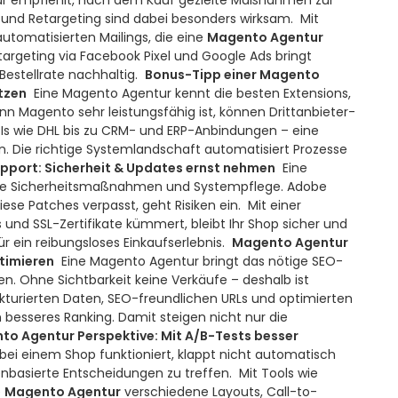
r empfiehlt, nach dem Kauf gezielte Maßnahmen zur
nd Retargeting sind dabei besonders wirksam.
Mit
omatisierten Mailings, die eine
Magento Agentur
Retargeting via Facebook Pixel und Google Ads bringt
estellrate nachhaltig.
Bonus-Tipp einer Magento
tzen
Eine Magento Agentur kennt die besten Extensions,
nn Magento sehr leistungsfähig ist, können Drittanbieter-
Is wie DHL bis zu CRM- und ERP-Anbindungen – eine
on. Die richtige Systemlandschaft automatisiert Prozesse
port: Sicherheit & Updates ernst nehmen
Eine
nde Sicherheitsmaßnahmen und Systempflege. Adobe
ese Patches verpasst, geht Risiken ein.
Mit einer
s und SSL-Zertifikate kümmert, bleibt Ihr Shop sicher und
ür ein reibungsloses Einkaufserlebnis.
Magento Agentur
timieren
Eine Magento Agentur bringt das nötige SEO-
n. Ohne Sichtbarkeit keine Verkäufe – deshalb ist
ukturierten Daten, SEO-freundlichen URLs und optimierten
n besseres Ranking. Damit steigen nicht nur die
o Agentur Perspektive: Mit A/B-Tests besser
ei einem Shop funktioniert, klappt nicht automatisch
enbasierte Entscheidungen zu treffen.
Mit Tools wie
e
Magento Agentur
verschiedene Layouts, Call-to-