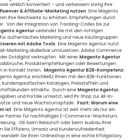
was wirklich konvertiert – und verbessern stetig Ihre
luencer & Affiliate-Marketing nutzen
Eine Magento
aften Ihre Reichweite zu erhöhen. Empfehlungen durch
r.
Von der Integration von Tracking-Codes bis zur
gento Agentur
verbindet Sie mit den richtigen
gt für authentisches Marketing und neue Käufergruppen.
isieren mit Adobe Tools
Eine Magento Agentur nutzt
-Mail-Marketing skalierbar umzusetzen. Adobe Commerce
oder Dotdigital verknüpfen.
Mit einer
Magento Agentur
orbabbrüche, Produktempfehlungen oder Bewertungen
 in Kontakt treten.
Magento Agentur B2B-Kompetenz:
gento Agentur erschließt Ihnen mit den B2B-Funktionen
undenspezifischen Katalogen, Preisstaffeln und
chäftskunden attraktiv.
Durch eine
Magento Agentur
,
igaben und Portale umsetzt, wird Ihr Shop zur All-in-
Umsätze und neue Wachstumspfade.
Fazit: Warum eine
m ist
Eine Magento Agentur ist weit mehr als nur ein
gischer Partner für nachhaltiges E-Commerce-Wachstum.
mierung.
Ob beim Relaunch oder beim Ausbau Ihrer
n Sie Effizienz, Umsatz und Kundenzufriedenheit
wandeln Sie Ihren Onlineshop in eine echte Erfolgsstory.