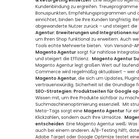
& Retargeting einsetzen
Eine Magento Agentu
Kundenbindung zu ergreifen. Treueprogramme u
Bonuspunkten, Empfehlungsprogrammen und aut
einrichtet, binden Sie Ihre Kunden langfristig. 
abgewanderte Nutzer zurück – und steigert die B
Agentur: Erweiterungen und Integrationen nu
um Ihren Shop funktional zu erweitern. Auch we
Tools echte Mehrwerte bieten.
Von Versand-AP
Magento Agentur
sorgt für nahtlose Integrati
und steigert die Effizienz.
Magento Agentur Sup
Magento Agentur legt großen Wert auf laufe
Commerce wird regelmäßig aktualisiert – wer di
Magento Agentur
, die sich um Updates, Plugin
vertrauenswürdig. Sicherheit ist die Grundlage f
SEO-Strategien: Produktseiten für Google op
Wissen mit, um Ihre Produkte sichtbar zu mache
Suchmaschinenoptimierung essenziell.
Mit str
Meta-Tags sorgt eine
Magento Agentur
für ei
Klickzahlen, sondern auch Ihre Umsätze.
Magent
entscheiden
Eine Magento Agentur weiß: Was b
auch bei einem anderen. A/B-Testing hilft, dat
Adobe Target oder Google Optimize testet ein