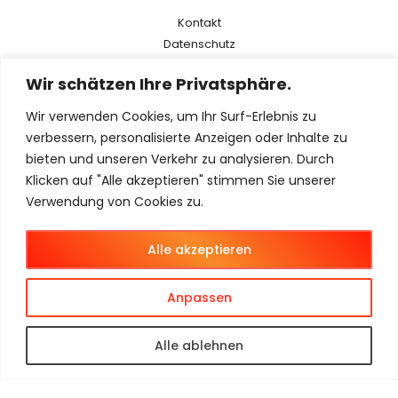
Kontakt
Datenschutz
AGB
Wir schätzen Ihre Privatsphäre.
Impressum
Wir verwenden Cookies, um Ihr Surf-Erlebnis zu
Menu
verbessern, personalisierte Anzeigen oder Inhalte zu
bieten und unseren Verkehr zu analysieren. Durch
Klicken auf "Alle akzeptieren" stimmen Sie unserer
Magento 2
Verwendung von Cookies zu.
Magento Agentur
Magento B2B
Alle akzeptieren
Magento B2C
Magento B2B + B2C
Anpassen
Alle ablehnen
© 2025 Ingold Solutions GmbH