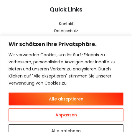
Quick Links
Kontakt
Datenschutz
AGB
Wir schätzen Ihre Privatsphäre.
Impressum
Wir verwenden Cookies, um Ihr Surf-Erlebnis zu
Menu
verbessern, personalisierte Anzeigen oder Inhalte zu
bieten und unseren Verkehr zu analysieren. Durch
Klicken auf "Alle akzeptieren" stimmen Sie unserer
Magento 2
Verwendung von Cookies zu.
Magento Agentur
Magento B2B
Alle akzeptieren
Magento B2C
Magento B2B + B2C
Anpassen
Alle ablehnen